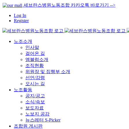
콘
세브란스병원노동조합 카카오톡 바로가기 -->
텐
Log In
츠
Register
로
건
너
뛰
노조소개
기
인사말
걸어온 길
엠블럼소개
조직현황
위원장 및 집행부 소개
선언/강령
오시는 길
노조활동
공지/공고
소식/속보
보도자료
노보지 공감
뉴스레터 S-Picker
조합원 게시판