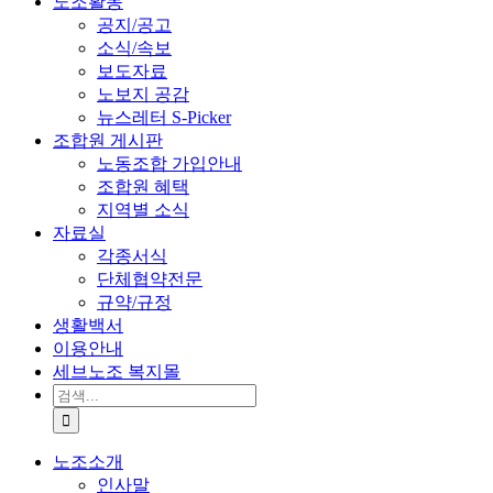
노조활동
공지/공고
소식/속보
보도자료
노보지 공감
뉴스레터 S-Picker
조합원 게시판
노동조합 가입안내
조합원 혜택
지역별 소식
자료실
각종서식
단체협약전문
규약/규정
생활백서
이용안내
세브노조 복지몰
검
색:
노조소개
인사말