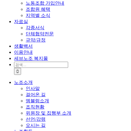
노동조합 가입안내
조합원 혜택
지역별 소식
자료실
각종서식
단체협약전문
규약/규정
생활백서
이용안내
세브노조 복지몰
검
색:
노조소개
인사말
걸어온 길
엠블럼소개
조직현황
위원장 및 집행부 소개
선언/강령
오시는 길