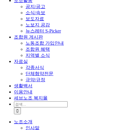
노조활동
공지/공고
소식/속보
보도자료
노보지 공감
뉴스레터 S-Picker
조합원 게시판
노동조합 가입안내
조합원 혜택
지역별 소식
자료실
각종서식
단체협약전문
규약/규정
생활백서
이용안내
세브노조 복지몰
검
색:
노조소개
인사말