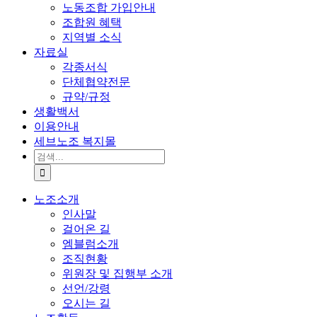
노동조합 가입안내
조합원 혜택
지역별 소식
자료실
각종서식
단체협약전문
규약/규정
생활백서
이용안내
세브노조 복지몰
검
색:
노조소개
인사말
걸어온 길
엠블럼소개
조직현황
위원장 및 집행부 소개
선언/강령
오시는 길