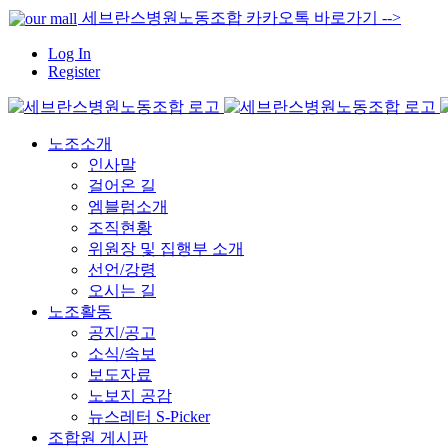
콘
세브란스병원노동조합 카카오톡 바로가기 -->
텐
Log In
츠
Register
로
건
너
뛰
노조소개
기
인사말
걸어온 길
엠블럼소개
조직현황
위원장 및 집행부 소개
선언/강령
오시는 길
노조활동
공지/공고
소식/속보
보도자료
노보지 공감
뉴스레터 S-Picker
조합원 게시판